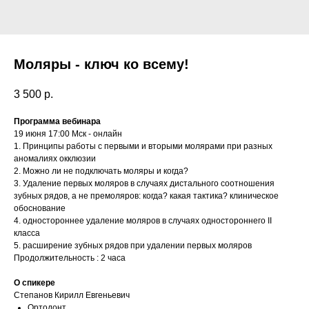
Моляры - ключ ко всему!
3 500
р.
Программа вебинара
19 июня 17:00 Мск - онлайн
1. Принципы работы с первыми и вторыми молярами при разных
аномалиях окклюзии
2. Можно ли не подключать моляры и когда?
3. Удаление первых моляров в случаях дистального соотношения
зубных рядов, а не премоляров: когда? какая тактика? клиническое
обоснование
4. одностороннее удаление моляров в случаях одностороннего II
класса
5. расширение зубных рядов при удалении первых моляров
Продолжительность : 2 часа
О спикере
Степанов Кирилл Евгеньевич
Ортодонт