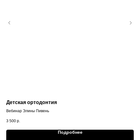
Детская ортодонтия
ВН
зн
Вебинар Элины Пивень
Веб
3 500
р.
3 5
Подробнее