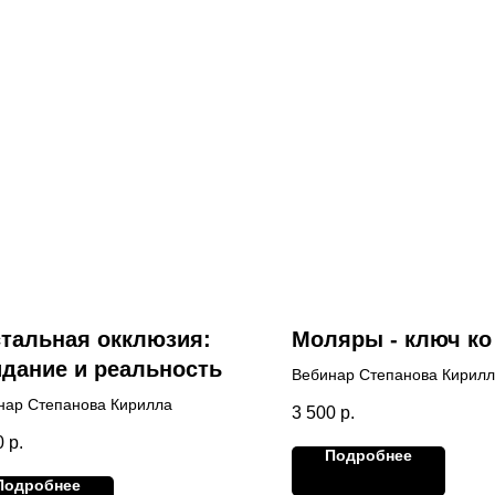
тальная окклюзия:
Моляры - ключ ко
дание и реальность
Вебинар Степанова Кирил
нар Степанова Кирилла
3 500
р.
0
р.
Подробнее
Подробнее