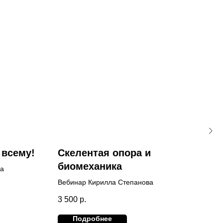
 всему!
Скелентая опора и
Де
биомеханика
ла
Веби
Вебинар Кирилла Степанова
3 50
3 500
р.
Подробнее