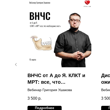
ия
ВНЧС от А до Я. КЛКТ и
Дис
МРТ: все, что
ожи
необходимо знать
Вебинар Григория Ушакова
Веби
3 500
р.
3 50
Подробнее